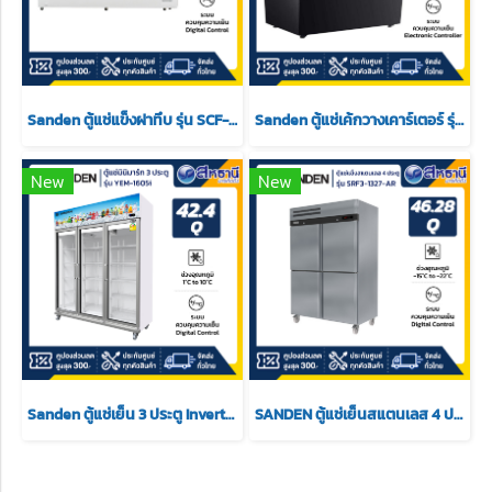
Sanden ตู้แช่แข็งฝาทึบ รุ่น SCF-0765 ขนาด 26.5 Q
Sanden ตู้แช่เค้กวางเคาร์เตอร์ รุ่น SKR-0070 ขนาด 3.5Q สีดำ 2 ชั้นวาง
New
New
Sanden ตู้แช่เย็น 3 ประตู Inverter รุ่น YEM-1605i ขนาด 42.4Q สีขาว
SANDEN ตู้แช่เย็นสแตนเลส 4 ประตู แช่แข็ง รุ่น SRF3-1327-AR ขนาด 46.28 Q