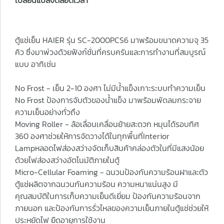
เปลี่ยนแปลงตลอดเวลา
ตู้แช่เย็น HAIER รุ่น SC-2000PCS6 มาพร้อมขนาดความจุ 35
คิว ซึ่งมาพ่วงด้วยฟังก์ชั่นที่ครบครันและการทำงานที่สมบูรณ์
แบบ อาทิเช่น
No Frost - เย็น 2-10 องศา ไม่มีนํ้าแข็งเกาะระบบทำความเย็น
No Frost ป้องการจับตัวของน้ำแข็ง มาพร้อมพัดลมกระจาย
ความเย็นอย่างทั่วถึง
Moving Roller - ล้อเลื่อนเคลื่อนย้ายสะดวก หมุนได้รอบทิศ
360 องศาช่วยให้การจัดวางได้ในทุกพื้นที่Interior
Lampหลอดไฟส่องสว่างจัดเก็บสินค้าคล่องตัวในที่มีแสงน้อย
ด้วยไฟส่องสว่างอัตโนมัติภายในตู้
Micro-Cellular Foaming - ฉนวนป้องกันความร้อนฝาและตัว
ตู้แช่ผลิตจากฉนวนกันความร้อน ความหนาแน่นสูง มี
คุณสมบัติในการเก็บความเย็นดีเยี่ยม ป้องกันความร้อนจาก
ภายนอก และป้องกันการรั่วไหลของความเย็นภายในตู้แช่ช่วยให้
ประหยัดไฟ ยืดอายุการใช้งาน