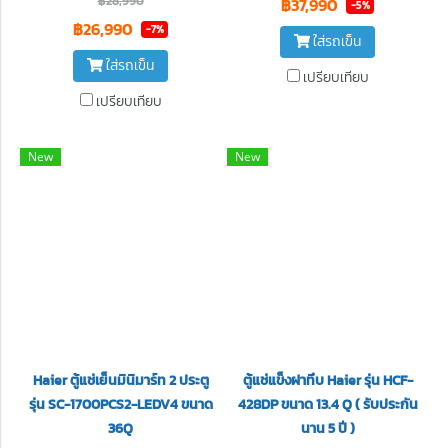
฿28,990
฿37,990
-5%
฿26,990
-7%
ใส่รถเข็น
ใส่รถเข็น
เปรียบเทียบ
เปรียบเทียบ
New
New
Haier ตู้แช่เย็นมินิมาร์ท 2 ประตู
ตู้แช่แข็งฝาทึบ Haier รุ่น HCF-
รุ่น SC-1700PCS2-LEDV4 ขนาด
428DP ขนาด 13.4 Q ( รับประกัน
36Q
นาน 5 ปี )