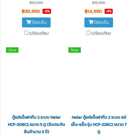
฿32,990
฿15,990
฿30,990
฿14,990
-6%
-6%
ใส่รถเข็น
ใส่รถเข็น
เปรียบเทียบ
เปรียบเทียบ
New
New
ตู้แช่แข็งฝาทึบ 2 ระบบ Haier
Haier ตู้แช่แข็งฝาทึบ 2 ระบบ แช่
HCF-208C2 ขนาด 5 Q (รับประกัน
เย็น-แข็ง รุ่น HCF-228C2 ขนาด 7
สินค้านาน 5 ปี)
Q