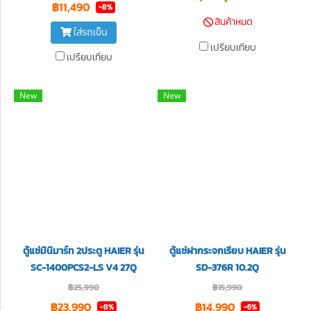
฿11,490
-8%
สินค้าหมด
ใส่รถเข็น
เปรียบเทียบ
เปรียบเทียบ
New
New
ตู้แช่มินิมาร์ท 2ประตู HAIER รุ่น
ตู้แช่ฝากระจกเรียบ HAIER รุ่น
SC-1400PCS2-LS V4 27Q
SD-376R 10.2Q
฿25,990
฿15,990
฿23,990
฿14,990
-8%
-6%