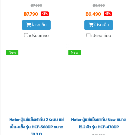
฿7,990
฿9,990
฿7,790
฿9,490
-3%
-5%
ใส่รถเข็น
ใส่รถเข็น
เปรียบเทียบ
เปรียบเทียบ
New
New
Haier ตู้แช่แข็งฝาทึบ 2 ระบบ แช่
Haier ตู้แช่แข็งฝาทึบ New ขนาด
เย็น-แข็ง รุ่น HCF-568DP ขนาด
15.2 คิว รุ่น HCF-478DP
18.3 Q