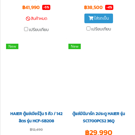
฿41,990
฿38,500
-5%
-4%
ใส่รถเข็น
สินค้าหมด
เปรียบเทียบ
เปรียบเทียบ
New
New
HAIER ตู้แช่เบียร์วุ้น 5 คิว / 142
ตู้แช่มินิมาร์ท 2ประตู HAIER รุ่น
ลิตร รุ่น HCF-SB208
SC1700PCS2 36Q
฿12,490
฿29,990