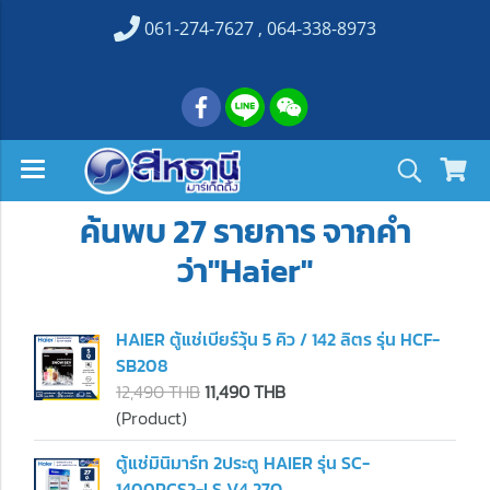
061-274-7627 , 064-338-8973
ค้นพบ 27 รายการ จากคำ
ว่า"Haier"
HAIER ตู้แช่เบียร์วุ้น 5 คิว / 142 ลิตร รุ่น HCF-
SB208
12,490 THB
11,490 THB
(Product)
ตู้แช่มินิมาร์ท 2ประตู HAIER รุ่น SC-
1400PCS2-LS V4 27Q