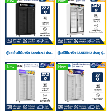
New
New
ตู้แช่เย็นมินิมาร์ท Sanden 2 ประตู รุ่น YPC-1100 / YPC-1100/BK ขนาด 27.2Q สีดำ
ตู้แช่มินิมาร์ท SANDEN 2 ประตู รุ่น SPN-1005 ขนาด 24.7 สีขาว
New
New