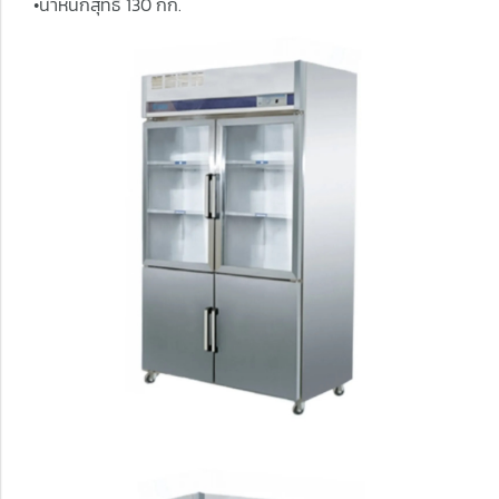
•น้ำหนักสุทธิ 130 กก.