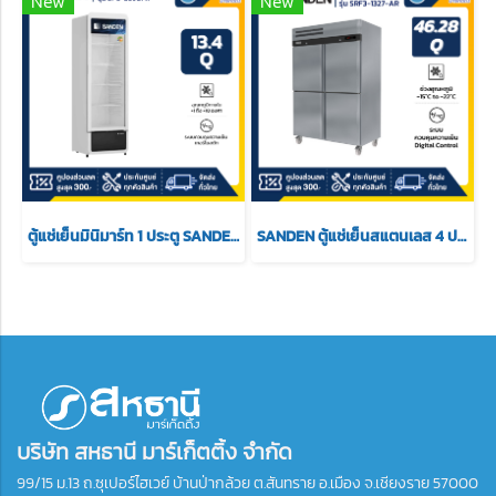
New
New
ตู้แช่เย็นมินิมาร์ท 1 ประตู SANDEN รุ่น SPC-0390/W ขนาด 13.4 Q สีขาว
SANDEN ตู้แช่เย็นสแตนเลส 4 ประตู แช่แข็ง รุ่น SRF3-1327-AR ขนาด 46.28 Q
บริษัท สหธานี มาร์เก็ตติ้ง จำกัด
99/15 ม.13 ถ.ซุเปอร์ไฮเวย์ บ้านป่ากล้วย ต.สันทราย อ.เมือง จ.เชียงราย 57000