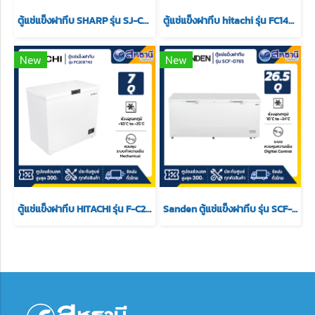
ตู้แช่แข็งฝาทึบ SHARP รุ่น SJ-CX300T-Wขนาด 10 คิว สีขาว
ตู้แช่แข็งฝาทึบ hitachi รุ่น FC145TH1 ขนาด 5.1 Q
New
New
ตู้แช่แข็งฝาทึบ HITACHI รุ่น F-C200TH2 ขนาด 7 Q
Sanden ตู้แช่แข็งฝาทึบ รุ่น SCF-0765 ขนาด 26.5 Q