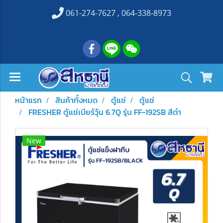
061-274-7627 , 064-338-8973
หน้าแรก
สินค้าทั้งหมด
ตู้แช่
ตู้แช่
FRESHER ตู้แช่เบียร์วุ้น 6.7Q รุ่น FF-192SB สีดำ
New