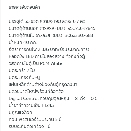
รายละเอียดสินค้า
บรรจุได้ 56 ขวด ความจุ 190 ลิตร/ 6.7 คิว
ขนาดตู้ด้านนอก (กxลxส)(มม.) 950x564x845
ขนาดตู้ด้านใน (กxลxส) (มม.) 806x380x683
น้ำหนัก 40 กก.
อัตราการกินไฟ 2,826 บาท/ปี(ประมาณการ)
หลอดไฟ LED ภายในส่องสว่าง ทั่วถึงทั้งตู้
วัสดุภายในตู้เป็น PCM White
มีตระกร้า 7 ใบ
มีตระแกรงกันหนู
แผ่นเหล็กด้านล่างป้องกันตู้ทรุดลงมา
มีล้อขนาดใหญ่พร้อมที่ล็อคล้อ
Digital Control ควบคุมอุณหภูมิ -8 ถึง -10 C
น้ำยาทำความเย็น R134a
มีกุญแจล็อก
คอมเพรสเซอร์รับประกัน 5 ปี
รับประกันตัวเครื่อง 1 ปี