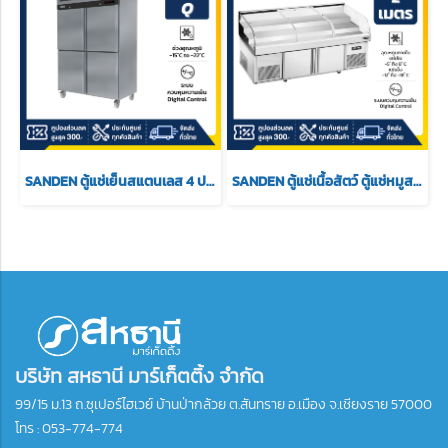
SANDEN ตู้แช่เย็นสแตนเลส 4 ประตู แช่แข็ง รุ่น SRF3-1327-AR ขนาด 46.28 Q
SANDEN ตู้แช่เนื้อสัตว์ ตู้แช่หมูสดสแตนเลส 2 เมตร รุ่น SDF-2000
บริษัท สหธานี มาร์เก็ตติ้ง จำกัด
99/15 ม.13 ถ.ซุเปอร์ไฮเวย์ บ้านป่ากล้วย ต.สันทราย อ.เมือง จ.เชียงราย 57000
โทร :
053-774-774