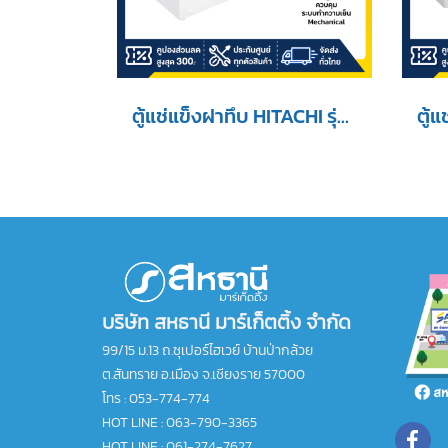
ตู้แช่แข็งฝาทึบ HITACHI รุ่น F-C200TH2 ขนาด 7 Q
บริษัท สหธานี มาร์เก็ตติ้ง จำกัด
99/15 ม.13 ถ.ซุเปอร์ไฮเวย์ บ้านป่ากล้วย
ต.สันทราย อ.เมือง จ.เชียงราย 57000
โทร :
053-774-774
HOT LINE : 063-790-3365
HOT LINE : 061-274-7627