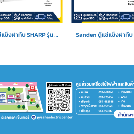
ตู้แช่แข็งฝาทึบ SHARP รุ่น SJ-CX300T-Wขนาด 10 คิว สีขาว