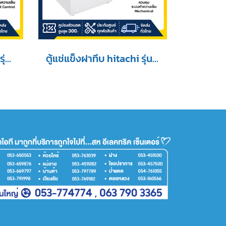
Sanden ตู้แช่แข็งฝาทึบ รุ่น SCF-0765 ขนาด 26.5 Q
ตู้แช่แข็งฝาทึบ hitachi รุ่น FC145TH1 ขนาด 5.1 Q