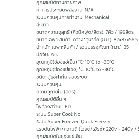
คุณสมบัติทางกายภาพ
ค่าการประหยัดพลังงาน: N/A
ระบบควบคุมการทำงาน: Mechanical
สี: ขาว
ขนาดความจุสุทธิ (คิวบิคฟุต/ลิตร): 7คิว / 198ลิตร
ขนาดเฉพาะสินค้า-กว้าง*สูง*ลึก (ซ.ม.): 82x87x56.5
น้ำหนัก เฉพาะสินค้า / รวมบรรจุภัณฑ์ (ก.ก.): 35
มือจับ: Yes
อุณหภูมิ(ช่องแช่เย็น) °C: 10°C to -30°C
อุณหภูมิ(ช่องแช่แข็ง) °C: 10°C to -30°C
ชนิด: ตู้แช่ฝาทึบ สองระบบ
ระบบควบคุม:
ความจุภายใน (ลิตร):
คุณสมบัติอื่น ๆ
ไฟส่องสว่าง: LED
ระบบ Super Cool: No
ระบบ Super Freezer: Quick Freezer
แรงดันไฟฟ้า/ความถี่ (โวลต์/เฮิรซ์): 220v - 240v / 
คุณสมบัติในช่องแช่เย็น