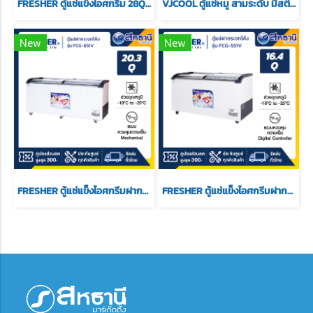
FRESHER ตู้แช่แข็งไอศกรีม 28Q รุ่น FCG-870
VJCOOL ตู้แช่หมู สามระดับ มีสต๊อคล่าง บนเย็น ล่างแข็ง รุ่น DCT-03-200 กว้าง 200x86x86 cm
New
New
FRESHER ตู้แช่แข็งไอศกรีมฝากระจก 20Q รุ่น FCG-651V
FRESHER ตู้แช่แข็งไอศกรีมฝากระจก 16.4Q รุ่น FCG-551V