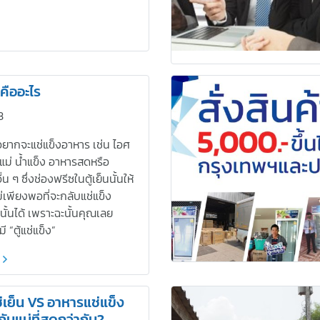
งคืออะไร
3
อยากจะแช่แข็งอาหาร เช่น ไอศ
แม่ น้ำแข็ง อาหารสดหรือ
่น ๆ ซึ่งช่องฟรีซในตู้เย็นนั้นให้
่เพียงพอที่จะกลับแช่แข็ง
นั้นได้ เพราะฉะนั้นคุณเลย
ี “ตู้แช่แข็ง”
เย็น VS อาหารแช่แข็ง
นแน่ที่สดกว่ากัน?