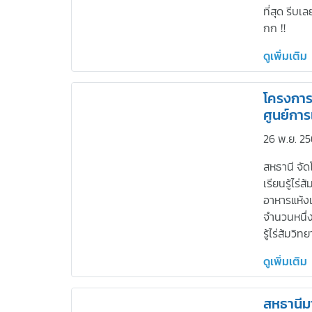
ที่สุด รีบ
กก ‼
ดูเพิ่มเติม
โครงการ
ศูนย์การเ
26 พ.ย. 25
สหธานี จั
เรียนรู้ไร่
อาหารแห้งเ
จำนวนหนึ่ง
รู้ไร่ส้มวิทย
ดูเพิ่มเติม
สหธานีมาร