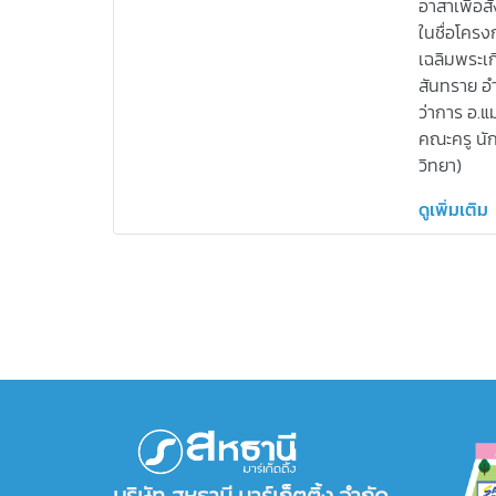
อาสาเพื่อสั
ในชื่อโครง
เฉลิมพระเ
สันทราย อำ
ว่าการ อ.แม
คณะครู นั
วิทยา)
ดูเพิ่มเติม