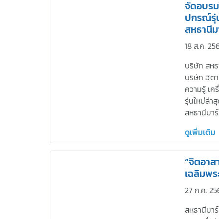
จัดอบรมใ
ปกรณ์รุ
สหธานีมา
18 ส.ค. 25
บริษัท สหธา
บริษัท ฮิต
ความรู้ เ
รุ่นใหม่ล่า
สหธานีมาร์
ดูเพิ่มเติม
“จิตอาส
เฉลิมพระ
27 ก.ค. 25
สหธานีมาร์