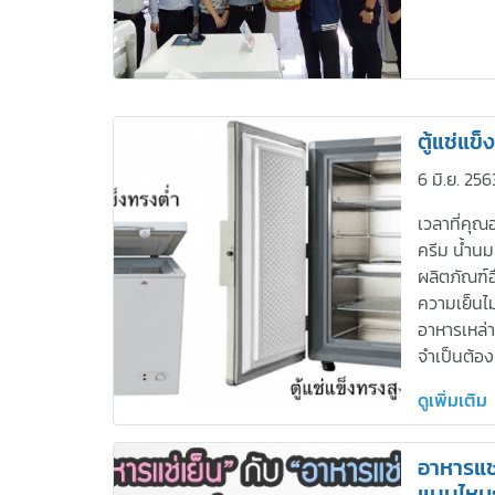
ตู้แช่แข็
6 มิ.ย. 256
เวลาที่คุณ
ครีม น้ำนม
ผลิตภัณฑ์อื
ความเย็นไม
อาหารเหล่า
จำเป็นต้องม
ดูเพิ่มเติม
อาหารแช่
แบบไหนกั