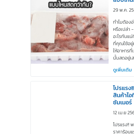
29 พ.ค. 2
ทำไมต้องอ่
หรือเปล่า 
อะไรกันแน่ท
ที่คุณใช้อยู
ให้อาหารที่
นั้นสดอยู่
ดูเพิ่มเติม
โปรแรง!!
สินค้าไอ
ซัมเมอร์
12 เม.ย 25
โปรแรง!! พบ
ราคาร้อนแร