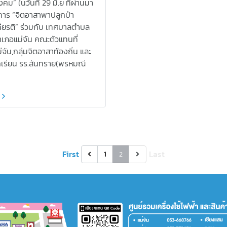
งคม” ในวันที่ 29 มิ.ย ที่ผ่านมา
การ “จิตอาสาพาปลูกป่า
กียรติ” ร่วมกับ เทศบาลตำบล
เภอแม่จัน คณะตัวแทนที่
่จัน,กลุ่มจิตอาสาท้องถิ่น และ
กเรียน รร.สันทราย(พรหมณี
First
Last
1
2