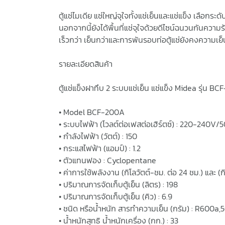
ตู้แช่ไมเดีย แช่ใหญ่จุใจทั้งแช่เย็นและแช่แข็ง เลือกระ
นอกจากนี้ยังได้พื้นที่แช่จุใจด้วยดีไซน์ฉนวนกันควา
เร็วกว่า เย็นกว่าและการพันรอบท่อตู้แช่ยังคงความเย
รายละเอียดสินค้า
ตู้แช่แข็งฝาทึบ 2 ระบบแช่เย็น แช่แข็ง Midea รุ่น B
• Model BCF-200A
• ระบบไฟฟ้า (โวลต์ต่อเฟสต่อเฮิร์ตซ์) : 220-240V/
• กำลังไฟฟ้า (วัตต์) : 150
• กระแสไฟฟ้า (แอมป์) : 1.2
• ตัวแทนฟอง : Cyclopentane
• ค่าการใช้พลังงาน (กิโลวัตต์-ชม. ต่อ 24 ชม.) และ (
• ปริมาณการจัดเก็บตู้เย็น (ลิตร) : 198
• ปริมาณการจัดเก็บตู้เย็น (คิว) : 6.9
• ชนิด หรือน้ำหนัก สารทำความเย็น (กรัม) : R600a,
• น้ำหนักสุทธิ น้ำหนักเครื่อง (กก.) : 33