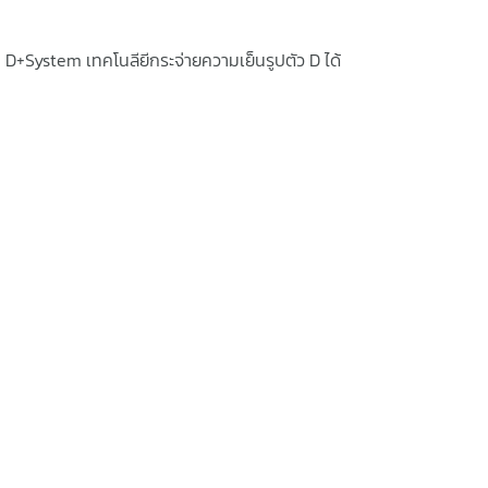
บ D+System เทคโนลียีกระจ่ายความเย็นรูปตัว D ได้