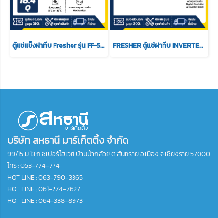
ตู้แช่แข็งฝาทึบ Fresher รุ่น FF-520XS ขนาด 18.4 Q
FRESHER ตู้แช่ฝาทึบ INVERTER รุ่น FF-720IVT ขนาด 25.4Q
บริษัท สหธานี มาร์เก็ตติ้ง จำกัด
99/15 ม.13 ถ.ซุเปอร์ไฮเวย์ บ้านป่ากล้วย ต.สันทราย อ.เมือง จ.เชียงราย 57000
โทร :
053-774-774
HOT LINE : 063-790-3365
HOT LINE : 061-274-7627
HOT LINE : 064-338-8973