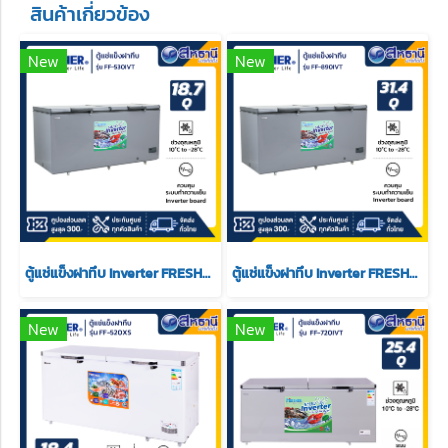
สินค้าเกี่ยวข้อง
New
New
ตู้แช่แข็งฝาทึบ Inverter FRESHER รุ่น FF-530IVT ขนาด (18.7Q)
ตู้แช่แข็งฝาทึบ Inverter FRESHER รุ่น FF-890IVT ขนาด(31.4Q)
New
New