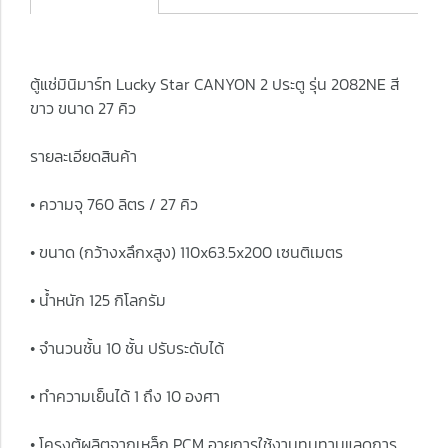
ตู้แช่มินิมาร์ท Lucky Star CANYON 2 ประตู รุ่น 2082NE สี
ขาว ขนาด 27 คิว
รายละเอียดสินค้า
• ความจุ 760 ลิตร / 27 คิว
• ขนาด (กว้างxลึกxสูง) 110x63.5x200 เซนติเมตร
• น้ำหนัก 125 กิโลกรัม
• จำนวนชั้น 10 ชั้น ปรับระดับได้
• ทำความเย็นได้ 1 ถึง 10 องศา
• โครงตู้ผลิตจากเหล็ก PCM อายุการใช้งานทนทานแลดการ