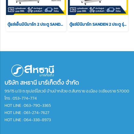
ตู้แช่เย็นมินิมาร์ท 2 ประตู SANDEN รุ่น YPE-1100 ความจุ 27Q
ตู้แช่มินิมาร์ท SANDEN 2 ประตู รุ่น SPN-1005 ขนาด 24.7 สีขาว
บริษัท สหธานี มาร์เก็ตติ้ง จำกัด
99/15 ม.13 ถ.ซุเปอร์ไฮเวย์ บ้านป่ากล้วย ต.สันทราย อ.เมือง จ.เชียงราย 57000
โทร :
053-774-774
HOT LINE : 063-790-3365
HOT LINE : 061-274-7627
HOT LINE : 064-338-8973