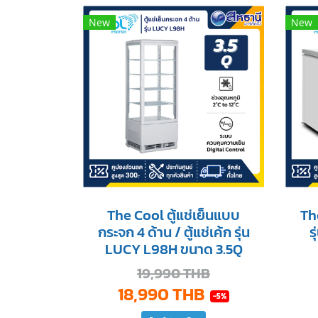
New
New
The Cool ตู้แช่เย็นแบบ
The
กระจก 4 ด้าน / ตู้แช่เค้ก รุ่น
ร
LUCY L98H ขนาด 3.5Q
19,990 THB
18,990 THB
-5%