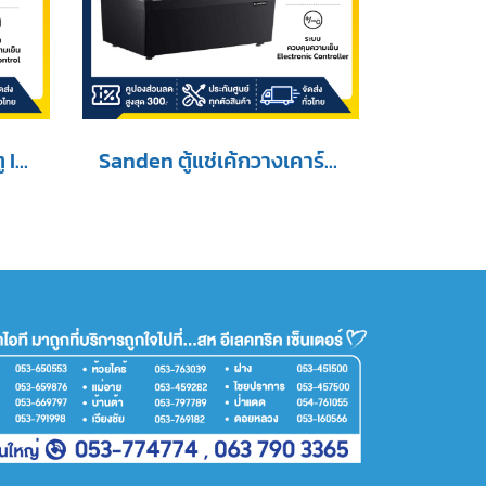
Sanden ตู้แช่เย็น 3 ประตู Inverter รุ่น YEM-1605i ขนาด 42.4Q สีขาว
Sanden ตู้แช่เค้กวางเคาร์เตอร์ รุ่น SKR-0070 ขนาด 3.5Q สีดำ 2 ชั้นวาง