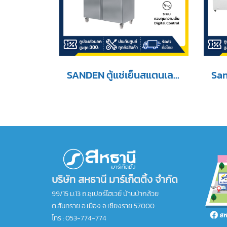
SANDEN ตู้แช่เย็นสแตนเลส 4 ประตู แช่แข็ง รุ่น SRF3-1327-AR ขนาด 46.28 Q
บริษัท สหธานี มาร์เก็ตติ้ง จำกัด
99/15 ม.13 ถ.ซุเปอร์ไฮเวย์ บ้านป่ากล้วย
ต.สันทราย อ.เมือง จ.เชียงราย 57000
โทร :
053-774-774