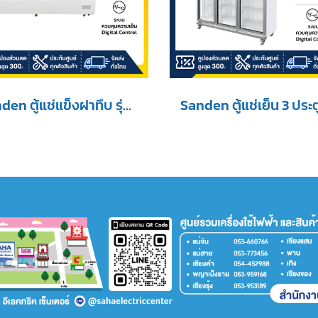
Sanden ตู้แช่แข็งฝาทึบ รุ่น SCF-0765 ขนาด 26.5 Q