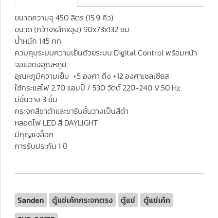
ขนาดความจุ 450 ลิตร (15.9 คิว)
ขนาด (กว้างxลึกxสูง) 90x73x132 ซม.
น้ำหนัก 145 กก.
ควบคุมระบบความเย็นด้วยระบบ Digital Control พร้อมหน้า
จอแสดงอุณหภูมิ
อุณหภูมิความเย็น +5 องศา ถึง +12 องศาเซลเซียส
ใช้กระแสไฟ 2.70 แอมป์ / 530 วัตต์ 220-240 V.50 Hz.
มีชั้นวาง 3 ชั้น
กระจกสีชาดำและขารับชั้นวางเป็นสีดำ
หลอดไฟ LED สี DAYLIGHT
มีกุญแจล็อก
การรับประกัน 1 ปี
Sanden
ตู้แช่เค้กกระจกตรง
ตู้แช่
ตู้แช่เค้ก