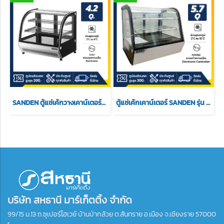
SANDEN ตู้แช่เค้กวางเคาน์เตอร์กระจกโค้ง รุ่น SKC-0090G ความจุ 4.2 Q.
ตู้แช่เค้กเคาน์เตอร์ SANDEN รุ่น SCR-0090 ขนาด 5.7 Q
บริษัท สหธานี มาร์เก็ตติ้ง จำกัด
99/15 ม.13 ถ.ซุเปอร์ไฮเวย์ บ้านป่ากล้วย ต.สันทราย อ.เมือง จ.เชียงราย 57000