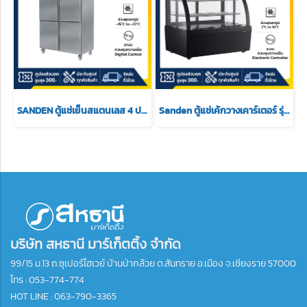
SANDEN ตู้แช่เย็นสแตนเลส 4 ประตู แช่แข็ง รุ่น SRF3-1327-AR ขนาด 46.28 Q
Sanden ตู้แช่เค้กวางเคาร์เตอร์ รุ่น SKR-0070 ขนาด 3.5Q สีดำ 2 ชั้นวาง
บริษัท สหธานี มาร์เก็ตติ้ง จำกัด
99/15 ม.13 ถ.ซุเปอร์ไฮเวย์ บ้านป่ากล้วย ต.สันทราย อ.เมือง จ.เชียงราย 57000
โทร :
053-774-774
HOT LINE : 063-790-3365