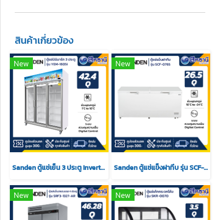
สินค้าเกี่ยวข้อง
New
New
Sanden ตู้แช่เย็น 3 ประตู Inverter รุ่น YEM-1605i ขนาด 42.4Q สีขาว
Sanden ตู้แช่แข็งฝาทึบ รุ่น SCF-0765 ขนาด 26.5 Q
New
New