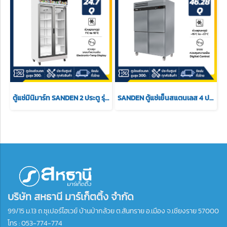
ตู้แช่มินิมาร์ท SANDEN 2 ประตู รุ่น SPN-1005 ขนาด 24.7 สีขาว
SANDEN ตู้แช่เย็นสแตนเลส 4 ประตู แช่แข็ง รุ่น SRF3-1327-AR ขนาด 46.28 Q
บริษัท สหธานี มาร์เก็ตติ้ง จำกัด
99/15 ม.13 ถ.ซุเปอร์ไฮเวย์ บ้านป่ากล้วย ต.สันทราย อ.เมือง จ.เชียงราย 57000
โทร :
053-774-774