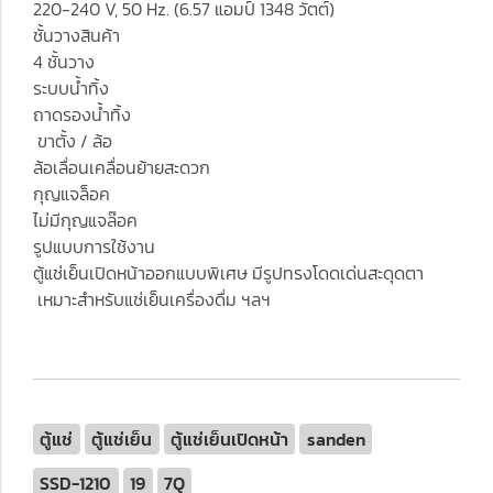
220-240 V, 50 Hz. (6.57 แอมป์ 1348 วัตต์)
ชั้นวางสินค้า
4 ชั้นวาง
ระบบน้ำทิ้ง
ถาดรองน้ำทิ้ง
ขาตั้ง / ล้อ
ล้อเลื่อนเคลื่อนย้ายสะดวก
กุญแจล็อค
ไม่มีกุญแจล๊อค
รูปแบบการใช้งาน
ตู้แช่เย็นเปิดหน้าออกแบบพิเศษ มีรูปทรงโดดเด่นสะดุดตา
เหมาะสำหรับแช่เย็นเครื่องดื่ม ฯลฯ
ตู้แช่
ตู้แช่เย็น
ตู้แช่เย็นเปิดหน้า
sanden
SSD-1210
19
7Q