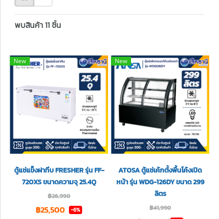
พบสินค้า 11 ชิ้น
New
New
ตู้แช่แข็งฝาทึบ FRESHER รุ่น FF-
ATOSA ตู้แช่เค้กตั้งพื้นโค้งเปิด
720XS ขนาดความจุ 25.4Q
หน้า รุ่น WDG-126DY ขนาด 299
ลิตร
฿26,990
฿41,990
฿25,500
-6%