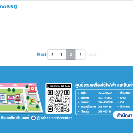
นาด 5.5 Q
First
Last
1
2