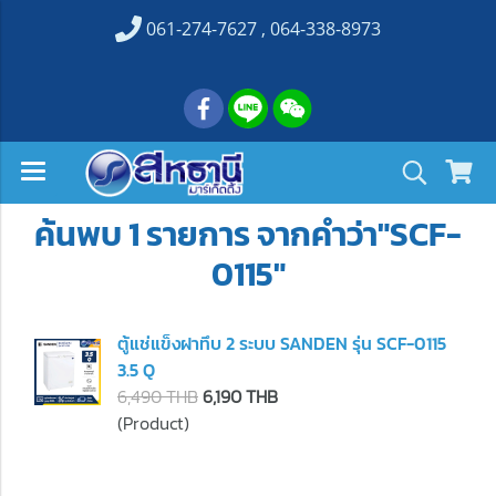
061-274-7627 , 064-338-8973
ค้นพบ 1 รายการ จากคำว่า"SCF-
0115"
ตู้แช่แข็งฝาทึบ 2 ระบบ SANDEN รุ่น SCF-0115
3.5 Q
6,490 THB
6,190 THB
(Product)