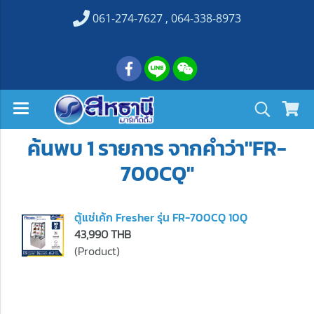
061-274-7627 , 064-338-8973
ค้นพบ 1 รายการ จากคำว่า"FR-
700CQ"
ตู้แช่เค้ก Fresher รุ่น FR-700CQ 10Q
43,990 THB
(Product)