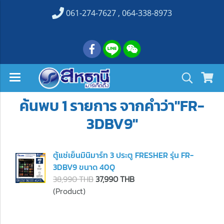
061-274-7627 , 064-338-8973
ค้นพบ 1 รายการ จากคำว่า"FR-
3DBV9"
ตู้แช่เย็นมินิมาร์ท 3 ประตู FRESHER รุ่น FR-
3DBV9 ขนาด 40Q
38,990 THB
37,990 THB
(Product)