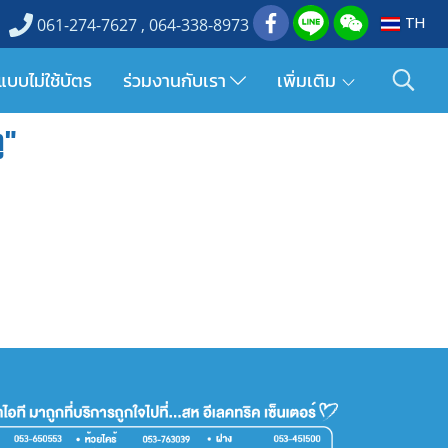
TH
061-274-7627 , 064-338-8973
แบบไม่ใช้บัตร
ร่วมงานกับเรา
เพิ่มเติม
ู"