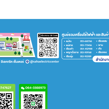
747627
064-3388973