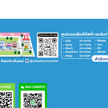
747627
064-3388973