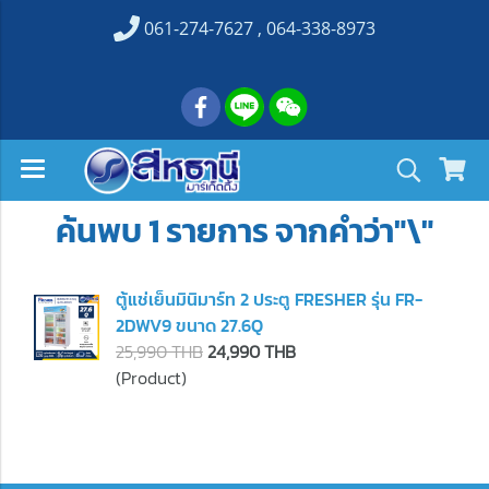
061-274-7627 , 064-338-8973
ค้นพบ 1 รายการ จากคำว่า"\"
ตู้แช่เย็นมินิมาร์ท 2 ประตู FRESHER รุ่น FR-
2DWV9 ขนาด 27.6Q
25,990 THB
24,990 THB
(Product)