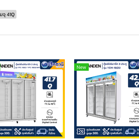
มจุ 41Q
New