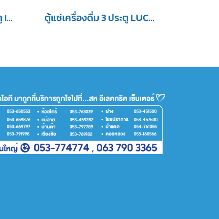
Sanden ตู้แช่เย็น 3 ประตู Inverter รุ่น YEM-1605i ขนาด 42.4Q สีขาว
ตู้แช่เครื่องดื่ม 3 ประตู LUCKY STAR รุ่น CANYON 3122NE ขนาด 42 Q.