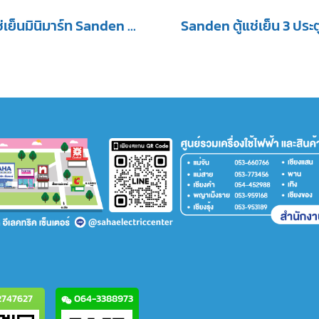
ตู้แช่เย็นมินิมาร์ท Sanden 3 ประตู รุ่น YPC-1650 / YPC-1650/WH ขนาด 41.7Q สีขาว
747627
064-3388973