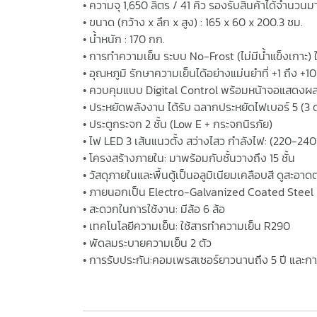
• ความจุ 1,650 ลิตร / 41 คิว รองรับสินค้าได้จำนวนม
• ขนาด (กว้าง x ลึก x สูง) : 165 x 60 x 200.3 ซม.
• น้ำหนัก : 170 กก.
• การทำความเย็น ระบบ No-Frost (ไม่มีน้ำแข็งเกาะ) ใ
• อุณหภูมิ รักษาความเย็นได้อย่างแม่นยำที่ +1 ถึง +
• ควบคุมแบบ Digital Control พร้อมหน้าจอแสดงผ
• ประหยัดพลังงาน ได้รับ ฉลากประหยัดไฟเบอร์ 5 (3 
• ประตูกระจก 2 ชั้น (Low E + กระจกนิรภัย)
• ไฟ LED 3 เส้นแนวตั้ง สว่างไสว กำลังไฟ: (220-24
• โครงสร้างภายใน: มาพร้อมกับชั้นวางถึง 15 ชั้น
• วัสดุภายในและพื้นตู้เป็นอลูมิเนียมเคลือบสี ดูสะอาด
• ภายนอกเป็น Electro-Galvanized Coated Steel
• สะดวกในการใช้งาน: มีล้อ 6 ล้อ
• เทคโนโลยีความเย็น: ใช้สารทำความเย็น R290
• พัดลมระบายความเย็น 2 ตัว
• การรับประกัน:คอมเพรสเซอร์ยาวนานถึง 5 ปี และการ