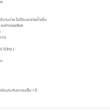
าก
ช้งานง่าย ไม่ต้องละลายน้ำแข็ง
10 องศาเซลเซียส
ล
ดาว)
0V.50Hz.)
ตา
รับประกันความเย็น 1 ปี