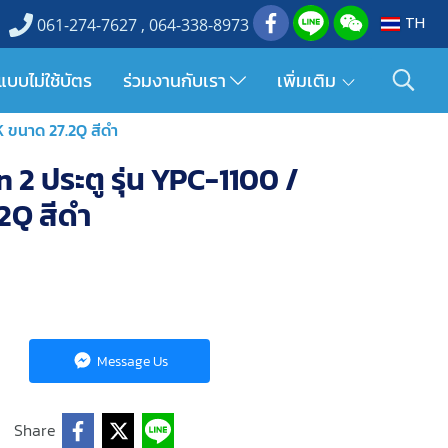
TH
061-274-7627 , 064-338-8973
แบบไม่ใช้บัตร
ร่วมงานกับเรา
เพิ่มเติม
BK ขนาด 27.2Q สีดำ
n 2 ประตู รุ่น YPC-1100 /
2Q สีดำ
Message Us
Share