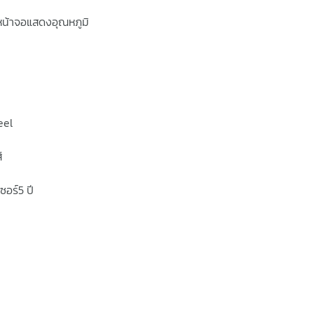
หน้าจอแสดงอุณหภูมิ
eel
ี
อร์5 ปี