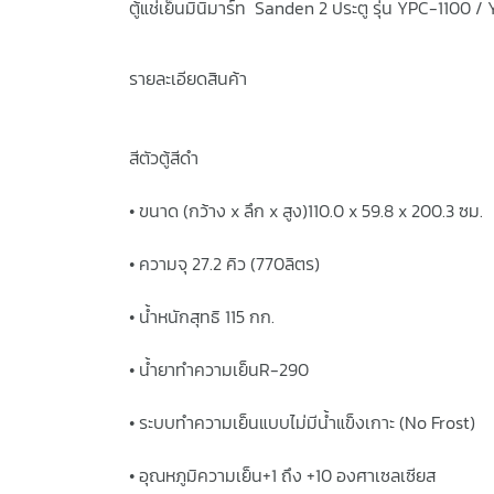
ตู้แช่เย็นมินิมาร์ท Sanden
2 ประตู
รุ่น YPC-1100 /
รายละเอียดสินค้า
สีตัวตู้สีดำ
• ขนาด (กว้าง x ลึก x สูง)110.0 x 59.8 x 200.3 ซม.
• ความจุ 27.2 คิว (770ลิตร)
• น้ำหนักสุทธิ 115 กก.
• น้ำยาทำความเย็นR-290
• ระบบทำความเย็นแบบไม่มีน้ำแข็งเกาะ (No Frost)
• อุณหภูมิความเย็น+1 ถึง +10 องศาเซลเซียส