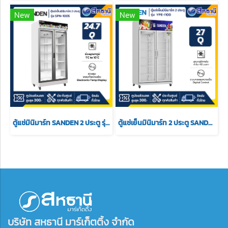
New
New
ตู้แช่มินิมาร์ท SANDEN 2 ประตู รุ่น SPN-1005 ขนาด 24.7 สีขาว
ตู้แช่เย็นมินิมาร์ท 2 ประตู SANDEN รุ่น YPE-1100 ความจุ 27Q
บริษัท สหธานี มาร์เก็ตติ้ง จำกัด