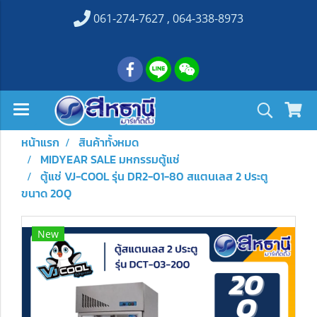
061-274-7627 , 064-338-8973
หน้าแรก
สินค้าทั้งหมด
MIDYEAR SALE มหกรรมตู้แช่
ตู้แช่ VJ-COOL รุ่น DR2-01-80 สแตนเลส 2 ประตู
ขนาด 20Q
New