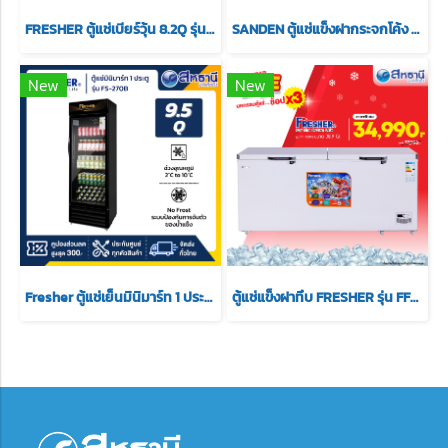
FRESHER ตู้แช่เบียร์วุ้น 8.2Q รุ่น FF-232SB สีดำ
SANDEN ตู้แช่แข็งฝากระจกโค้ง รุ่น SNC-0955 ขนาดความจุ 33.9 คิว
New
New
Fresher ตู้แช่เย็นมินิมาร์ท 1 ประตู รุ่น FS-270B ขนาด 9.5 Q. สีดำ
ตู้แช่แข็งฝาทึบ FRESHER รุ่น FF-1100XS ขนาด 38.9Q