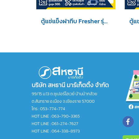
ตู้แช่แข็งฝาทึบ Fresher รุ่น FF-520XS ขนาด 18.4 Q
บริษัท สหธานี มาร์เก็ตติ้ง จำกัด
99/15 ม.13 ถ.ซุเปอร์ไฮเวย์ บ้านป่ากล้วย
ต.สันทราย อ.เมือง จ.เชียงราย 57000
โทร :
053-774-774
HOT LINE : 063-790-3365
HOT LINE : 061-274-7627
HOT LINE : 064-338-8973