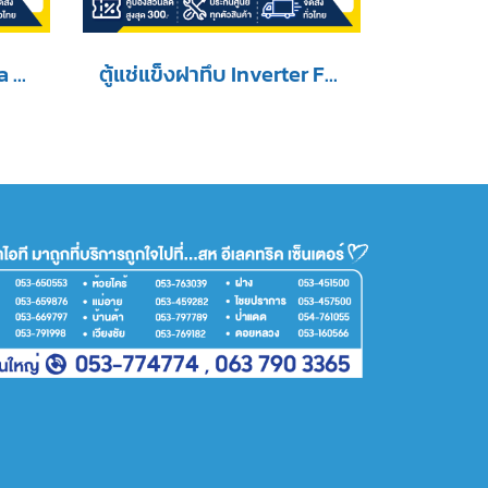
ตู้แช่ฝาทึบ 2 ระบบ Midea รุ่น BCF-100A ขนาด 3.5 คิว สีขาว
ตู้แช่แข็งฝาทึบ Inverter FRESHER รุ่น FF-530IVT ขนาด (18.7Q)