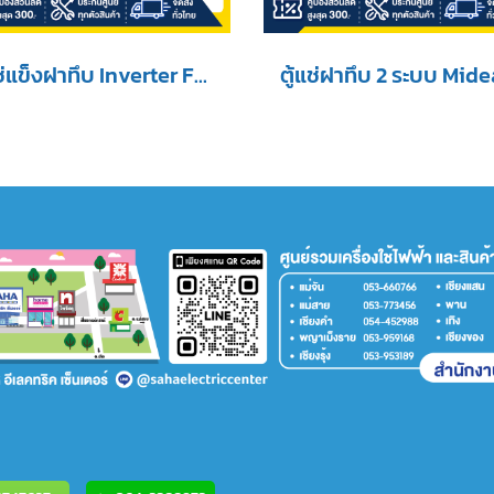
ตู้แช่แข็งฝาทึบ Inverter FRESHER รุ่น FF-890IVT ขนาด(31.4Q)