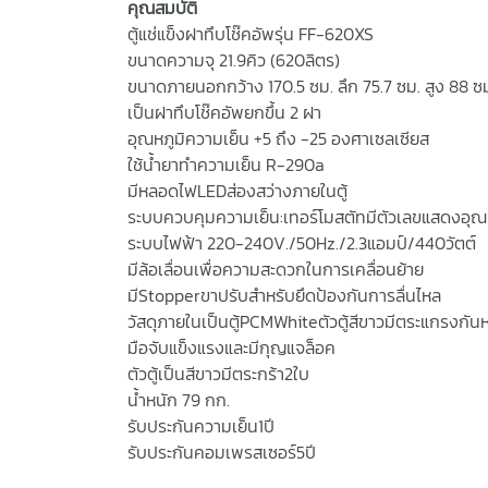
คุณสมบัติ
ตู้แช่แข็งฝาทึบโช๊คอัพรุ่น FF-620XS
ขนาดความจุ 21.9คิว (620ลิตร)
ขนาดภายนอกกว้าง 170.5 ซม. ลึก 75.7 ซม. สูง 88 ซ
เป็นฝาทึบโช๊คอัพยกขึ้น 2 ฝา
อุณหภูมิความเย็น +5 ถึง -25 องศาเซลเซียส
ใช้น้ำยาทำความเย็น R-290a
มีหลอดไฟLEDส่องสว่างภายในตู้
ระบบควบคุมความเย็น:เทอร์โมสตัทมีตัวเลขแสดงอุณห
ระบบไฟฟ้า 220-240V./50Hz./2.3แอมป์/440วัตต์
มีล้อเลื่อนเพื่อความสะดวกในการเคลื่อนย้าย
มีStopperขาปรับสำหรับยึดป้องกันการลื่นไหล
วัสดุภายในเป็นตู้PCMWhiteตัวตู้สีขาวมีตระแกรงกันห
มือจับแข็งแรงและมีกุญแจล็อค
ตัวตู้เป็นสีขาวมีตระกร้า2ใบ
น้ำหนัก 79 กก.
รับประกันความเย็น1ปี
รับประกันคอมเพรสเซอร์5ปี