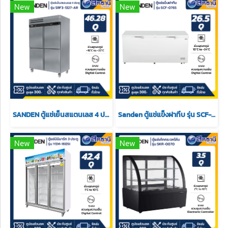
New
New
SANDEN ตู้แช่เย็นสแตนเลส 4 ประตู แช่แข็ง รุ่น SRF3-1327-AR ขนาด 46.28 Q
Sanden ตู้แช่แข็งฝาทึบ รุ่น SCF-0765 ขนาด 26.5 Q
New
New