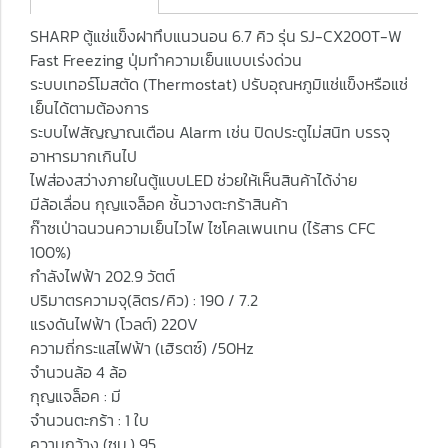
SHARP ตู้แช่แข็งฝาทึบแนวนอน 6.7 คิว รุ่น SJ-CX200T-W
Fast Freezing ปุ่มทำความเย็นแบบเร่งด่วน
ระบบเทอร์โมสตัด (Thermostat) ปรับอุณหภูมิแช่แข็งหรือแช่
เย็นได้ตามต้องการ
ระบบไฟสัญญาณเตือน Alarm เช่น ปิดประตูไม่สนิท บรรจุ
อาหารมากเกินไป
ไฟส่องสว่างภายในตู้แบบLED ช่วยให้เห็นสินค้าได้ง่าย
มีล้อเลื่อน กุญแจล็อค ชั้นวางตะกร้าสินค้า
ก๊าซเป่าฉนวนความเย็นไวไฟ ไซโคลเพนเทน (ไร้สาร CFC
100%)
กำลังไฟฟ้า 202.9 วัตต์
ปริมาตรความจุ(ลิตร/คิว) : 190 / 7.2
แรงดันไฟฟ้า (โวลต์) 220V
ความถี่กระแสไฟฟ้า (เฮิรตซ์) /50Hz
จำนวนล้อ 4 ล้อ
กุญแจล็อค : มี
จำนวนตะกร้า : 1 ใบ
ความกว้าง (ซม.) 95