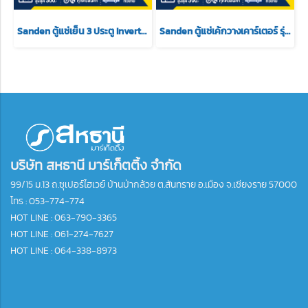
Sanden ตู้แช่เย็น 3 ประตู Inverter รุ่น YEM-1605i ขนาด 42.4Q สีขาว
Sanden ตู้แช่เค้กวางเคาร์เตอร์ รุ่น SKR-0070 ขนาด 3.5Q สีดำ 2 ชั้นวาง
บริษัท สหธานี มาร์เก็ตติ้ง จำกัด
99/15 ม.13 ถ.ซุเปอร์ไฮเวย์ บ้านป่ากล้วย ต.สันทราย อ.เมือง จ.เชียงราย 57000
โทร :
053-774-774
HOT LINE : 063-790-3365
HOT LINE : 061-274-7627
HOT LINE : 064-338-8973