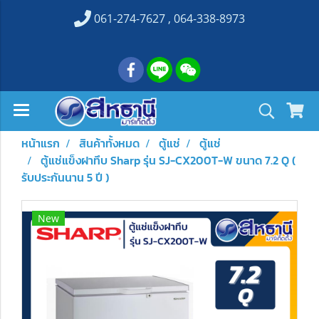
061-274-7627 , 064-338-8973
หน้าแรก
สินค้าทั้งหมด
ตู้แช่
ตู้แช่
ตู้แช่แข็งฝาทึบ Sharp รุ่น SJ-CX200T-W ขนาด 7.2 Q (
รับประกันนาน 5 ปี )
New