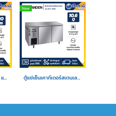
New
ตู้แช่เคาน์เตอร์สแตนเลส แช่เย็น รุ่น SCC-1502
ตู้แช่เย็นเคาท์เตอร์สเตนเลส รุ่น SCC-1202 ความลึก 75 ซม. เกรด201 10.6 คิว [SCC-1202]