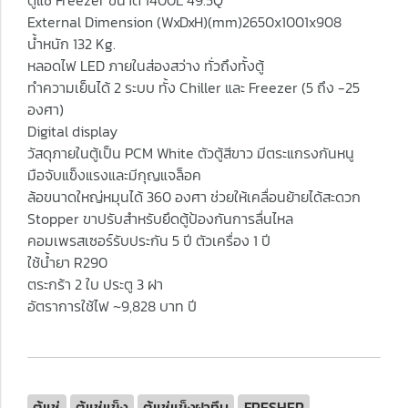
ตู้แช่ Freezer ขนาด 1400L 49.5Q
External Dimension (WxDxH)(mm)2650x1001x908
น้ำหนัก 132 Kg.
หลอดไฟ LED ภายในส่องสว่าง ทั่วถึงทั้งตู้
ทำความเย็นได้ 2 ระบบ ทั้ง Chiller และ Freezer (5 ถึง -25
องศา)
Digital display
วัสดุภายในตู้เป็น PCM White ตัวตู้สีขาว มีตระแกรงกันหนู
มือจับแข็งแรงและมีกุญแจล็อค
ล้อขนาดใหญ่หมุนได้ 360 องศา ช่วยให้เคลื่อนย้ายได้สะดวก
Stopper ขาปรับสำหรับยึดตู้ป้องกันการลื่นไหล
คอมเพรสเซอร์รับประกัน 5 ปี ตัวเครื่อง 1 ปี
ใช้น้ำยา R290
ตระกร้า 2 ใบ ประตู 3 ฝา
อัตราการใช้ไฟ ~9,828 บาท ปี
ตู้แช่
ตู้แช่แข็ง
ตู้แช่แข็งฝาทึบ
FRESHER