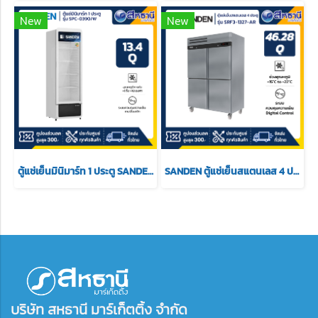
New
New
ตู้แช่เย็นมินิมาร์ท 1 ประตู SANDEN รุ่น SPC-0390/W ขนาด 13.4 Q สีขาว
SANDEN ตู้แช่เย็นสแตนเลส 4 ประตู แช่แข็ง รุ่น SRF3-1327-AR ขนาด 46.28 Q
บริษัท สหธานี มาร์เก็ตติ้ง จำกัด