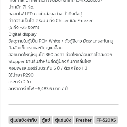
Internal Dimension (WxDxH)(mm) 1541x528x667
น้ำหนัก 71 Kg.
หลอดไฟ LED ภายในส่องสว่าง ทั่วถึงทั้งตู้
ทำความเย็นได้ 2 ระบบ ทั้ง Chiller และ Freezer
(5 ถึง -25 องศา)
Digital display
วัสดุภายในตู้เป็น PCM White / ตัวตู้สีขาว มีตระแกรงกันหนู
มือจับแข็งแรงและมีกุญแจล็อค
ล้อขนาดใหญ่หมุนได้ 360 องศา ช่วยให้เคลื่อนย้ายได้สะดวก
Stopper ขาปรับสำหรับยึดตู้ป้องกันการลื่นไหล
คอมเพรสเซอร์รับประกัน 5 ปี / ตัวเครื่อง 1 ปี
ใช้น้ำยา R290
ตระกร้า 2 ใบ
อัตราการใช้ไฟ ~6,483.6 บาท / ปี
ตู้แช่แข็งฝาทึบ
ตู้แช่
ตู้แช่แข็ง
Fresher
FF-520XS