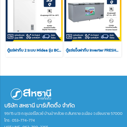
ตู้แช่ฝาทึบ 2 ระบบ Midea รุ่น BCF-100A ขนาด 3.5 คิว สีขาว
ตู้แช่แข็งฝาทึบ Inverter FRESHER รุ่น FF-530IVT ขนาด (18.7Q)
บริษัท สหธานี มาร์เก็ตติ้ง จำกัด
99/15 ม.13 ถ.ซุเปอร์ไฮเวย์ บ้านป่ากล้วย ต.สันทราย อ.เมือง จ.เชียงราย 57000
โทร :
053-774-774