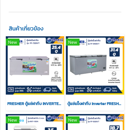
สินค้าเกี่ยวข้อง
New
New
FRESHER ตู้แช่ฝาทึบ INVERTER รุ่น FF-720IVT ขนาด 25.4Q
ตู้แช่แข็งฝาทึบ Inverter FRESHER รุ่น FF-890IVT ขนาด(31.4Q)
New
New