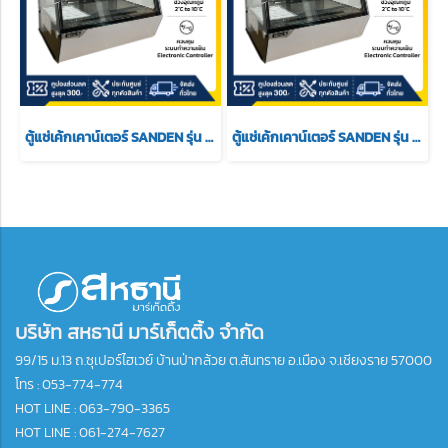
ตู้แช่เค้กเคาน์เตอร์ SANDEN รุ่น SCR-0090 ขนาด 5.7 Q
ตู้แช่เค้กเคาน์เตอร์ SANDEN รุ่น scr-0070 ขนาด 4 Q
บริษัท สหธานี มาร์เก็ตติ้ง จำกัด
99/15 ม.13 ถ.ซุเปอร์ไฮเวย์ บ้านป่ากล้วย ต.สันทราย อ.เมือง จ.เชียงราย 57000
โทร :
053-774-774
HOT LINE : 063-790-3365
HOT LINE : 061-274-7627