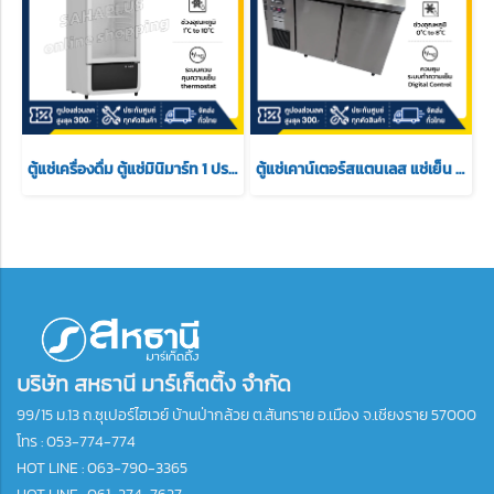
ตู้แช่เครื่องดื่ม ตู้แช่มินิมาร์ท 1 ประตู SANDEN รุ่น SPC-0250 ขนาด 6.8 Q ( รับประกันนาน 5 ปี )
ตู้แช่เคาน์เตอร์สแตนเลส แช่เย็น รุ่น SCC-1502
บริษัท สหธานี มาร์เก็ตติ้ง จำกัด
99/15 ม.13 ถ.ซุเปอร์ไฮเวย์ บ้านป่ากล้วย ต.สันทราย อ.เมือง จ.เชียงราย 57000
โทร :
053-774-774
HOT LINE : 063-790-3365