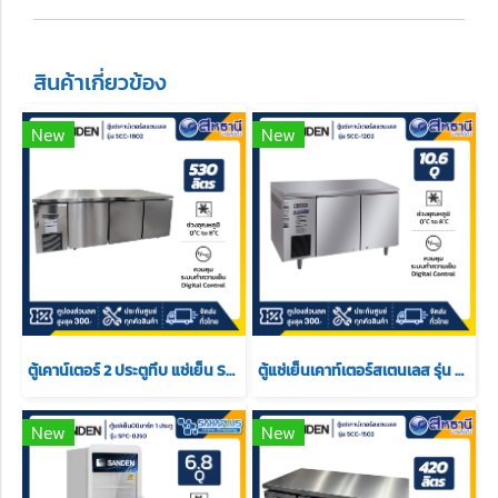
สินค้าเกี่ยวข้อง
New
New
ตู้เคาน์เตอร์ 2 ประตูทึบ แช่เย็น Sanden รุ่น SCC-1802
ตู้แช่เย็นเคาท์เตอร์สเตนเลส รุ่น SCC-1202 ความลึก 75 ซม. เกรด201 10.6 คิว [SCC-1202]
New
New