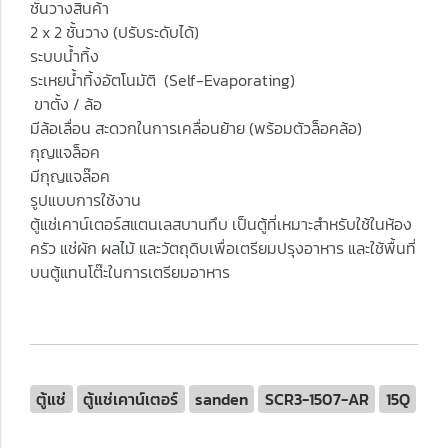
ชั้นวางสินค้า
2 x 2 ชั้นวาง (ปรับระดับได้)
ระบบน้ำทิ้ง
ระเหยน้ำทิ้งอัตโนมัติ (Self-Evaporating)
ขาตั้ง / ล้อ
มีล้อเลื่อน สะดวกในการเคลื่อนย้าย (พร้อมตัวล็อคล้อ)
กุญแจล็อค
มีกุญแจล๊อค
รูปแบบการใช้งาน
ตู้แช่เคาน์เตอร์สแตนเลสบานทึบ เป็นตู้ที่เหมาะสำหรับใช้ในห้อง
ครัว แช่ผัก ผลไม้ และวัตถุดิบเพื่อเตรียมปรุงอาหาร และใช้พื้นที่
บนตู้แทนโต๊ะในการเตรียมอาหาร
ตู้แช่
ตู้แช่เคาน์เตอร์
sanden
SCR3-1507-AR
15Q