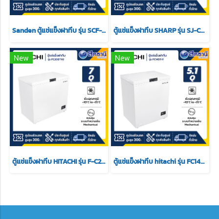
Sanden ตู้แช่แข็งฝาทึบ รุ่น SCF-0765 ขนาด 26.5 Q
ตู้แช่แข็งฝาทึบ SHARP รุ่น SJ-CX300T-Wขนาด 10 คิว สีขาว
New
New
ตู้แช่แข็งฝาทึบ HITACHI รุ่น F-C200TH2 ขนาด 7 Q
ตู้แช่แข็งฝาทึบ hitachi รุ่น FC145TH1 ขนาด 5.1 Q