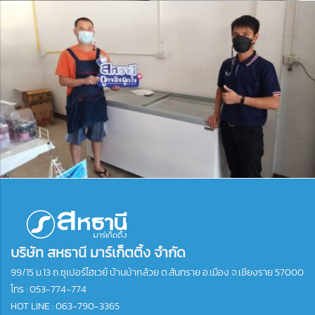
บริษัท สหธานี มาร์เก็ตติ้ง จำกัด
99/15 ม.13 ถ.ซุเปอร์ไฮเวย์ บ้านป่ากล้วย ต.สันทราย อ.เมือง จ.เชียงราย 57000
โทร :
053-774-774
HOT LINE : 063-790-3365