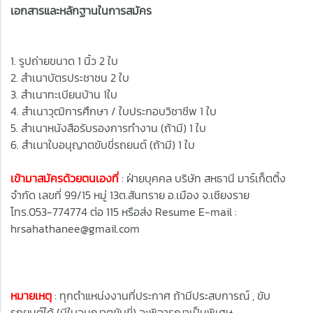
เอกสารและหลักฐานในการสมัคร
1. รูปถ่ายขนาด 1 นิ้ว 2 ใบ
2. สำเนาบัตรประชาชน 2 ใบ
3. สำเนาทะเบียนบ้าน 1ใบ
4. สำเนาวุฒิการศึกษา / ใบประกอบวิชาชีพ 1 ใบ
5. สำเนาหนังสือรับรองการทำงาน (ถ้ามี) 1 ใบ
6. สำเนาใบอนุญาตขับขี่รถยนต์ (ถ้ามี) 1 ใบ
เข้ามาสมัครด้วยตนเองที่
: ฝ่ายบุคคล บริษัท สหธานี มาร์เก็ตติ้ง
จำกัด เลขที่ 99/15 หมู่ 13ต.สันทราย อ.เมือง จ.เชียงราย
โทร.053-774774 ต่อ 115 หรือส่ง Resume E-mail :
hrsahathanee@gmail.com
หมายเหตุ
: ทุกตำแหน่งงานที่ประกาศ ถ้ามีประสบการณ์ , ขับ
รถยนต์ได้ (มีใบอนุญาตขับขี่) จะพิจารณาเป็นพิเศษ