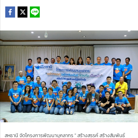
สหธานี จัดโครงการพัฒนาบุคลากร " สร้างสรรค์ สร้างสัมพันธ์