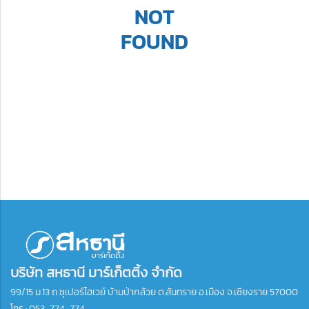
NOT
FOUND
บริษัท สหธานี มาร์เก็ตติ้ง จำกัด
99/15 ม.13 ถ.ซุเปอร์ไฮเวย์ บ้านป่ากล้วย ต.สันทราย อ.เมือง จ.เชียงราย 57000
โทร :
053-774-774